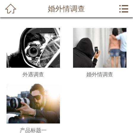



婚外情调查
首页
关于我们
调查范围
侦探动态
侦探案例
外遇调查
婚外情调查
行业资讯
侦探事务所
在线留言
产品标题一
联系我们