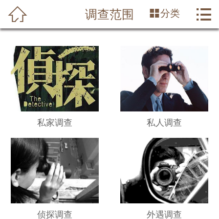




调查范围
分类
首页
关于我们
调查范围
侦探动态
侦探案例
私家调查
私人调查
行业资讯
侦探事务所
在线留言
侦探调查
外遇调查
联系我们