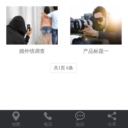
婚外情调查
产品标题一
共1页 6条




地图
电话
短信
分享