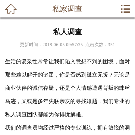



私家调查
首页
关于我们
私人调查
调查范围
更新时间：2018-06-05 09:57:35 点击次数：
351
侦探动态
生活的复杂性常常让我们陷入意想不到的困境，面对
侦探案例
那些难以解开的谜团，你是否感到孤立无援？无论是
行业资讯
商业伙伴的诚信存疑，还是个人情感遭遇背叛的蛛丝
马迹，又或是多年失联亲友的寻找难题，我们专业的
侦探事务所
私人调查团队都能为你排忧解难。
在线留言
我们的调查员均经过严格的专业训练，拥有敏锐的洞
联系我们