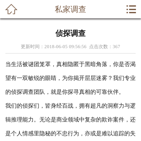



私家调查
首页
关于我们
侦探调查
调查范围
更新时间：2018-06-05 09:56:56 点击次数：
367
侦探动态
当生活被谜团笼罩，真相隐匿于黑暗角落，你是否渴
侦探案例
望有一双敏锐的眼睛，为你揭开层层迷雾？我们专业
行业资讯
的侦探调查团队，就是你探寻真相的可靠伙伴。
我们的侦探们，皆身经百战，拥有超凡的洞察力与逻
侦探事务所
辑推理能力。无论是商业领域中复杂的欺诈案件，还
在线留言
是个人情感里隐秘的不忠行为，亦或是难以追踪的失
联系我们