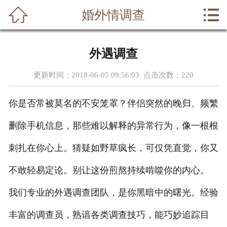



婚外情调查
首页
关于我们
外遇调查
调查范围
更新时间：2018-06-05 09:56:03 点击次数：
220
侦探动态
你是否常被莫名的不安笼罩？伴侣突然的晚归、频繁
侦探案例
删除手机信息，那些难以解释的异常行为，像一根根
行业资讯
刺扎在你心上。猜疑如野草疯长，可仅凭直觉，你又
不敢轻易定论。别让这份煎熬持续啃噬你的内心。
侦探事务所
我们专业的外遇调查团队，是你黑暗中的曙光。经验
在线留言
丰富的调查员，熟谙各类调查技巧，能巧妙追踪目
联系我们